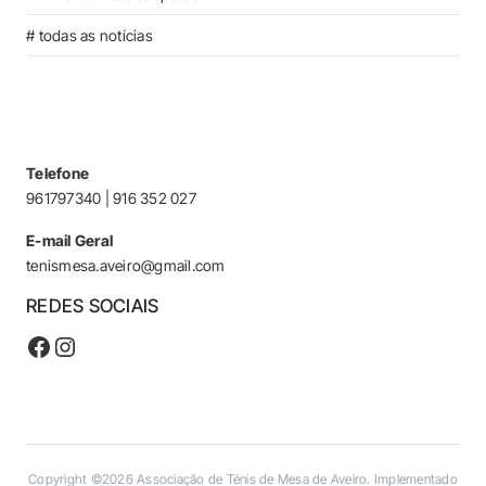
# todas as notícias
Telefone
961797340 | 916 352 027
E-mail Geral
tenismesa.aveiro@gmail.com
REDES SOCIAIS
Facebook
Instagram
Copyright ©2026
Associação de Ténis de Mesa de Aveiro. Implementado