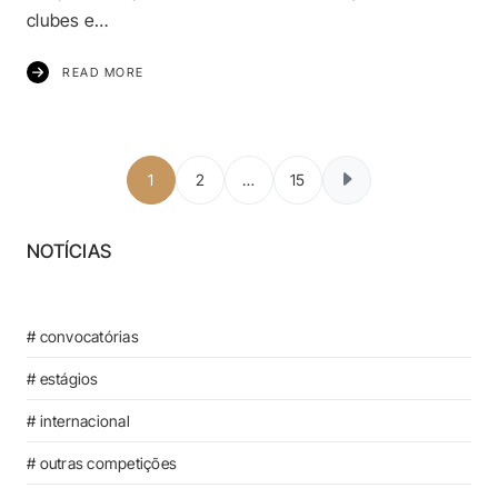
clubes e…
READ MORE
Paginação dos c
1
2
…
15
NOTÍCIAS
# convocatórias
# estágios
# internacional
# outras competições