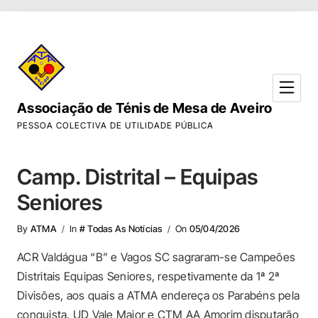
Skip to Content
Associação de Ténis de Mesa de Aveiro
PESSOA COLECTIVA DE UTILIDADE PÚBLICA
Camp. Distrital – Equipas
Seniores
By
ATMA
In
# Todas As Notícias
On
05/04/2026
ACR Valdágua “B” e Vagos SC sagraram-se Campeões
Distritais Equipas Seniores, respetivamente da 1ª 2ª
Divisões, aos quais a ATMA endereça os Parabéns pela
conquista. UD Vale Maior e CTM AA Amorim disputarão