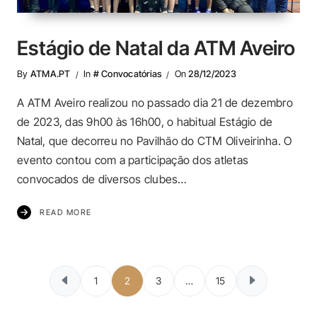
Estágio de Natal da ATM Aveiro
By
ATMA.PT
In
# Convocatórias
On
28/12/2023
A ATM Aveiro realizou no passado dia 21 de dezembro
de 2023, das 9h00 às 16h00, o habitual Estágio de
Natal, que decorreu no Pavilhão do CTM Oliveirinha. O
evento contou com a participação dos atletas
convocados de diversos clubes…
READ MORE
Paginação dos c
1
2
3
…
15