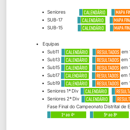
Seniores
SUB-17
SUB-15
Equipas
Sub11
em 
Sub13
em 
Sub15
em 
Sub17
em 1
Sub19
em 
Seniores 1ª Div
Seniores 2ª Div
Fase Final do Campeonato Distrital de 