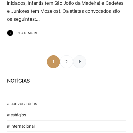
Iniciados, Infantis (em São João da Madeira) e Cadetes
e Juniores (em Mozelos). Oa atletas convocados são
os seguintes:…
READ MORE
Paginação dos c
1
2
NOTÍCIAS
# convocatórias
# estágios
# internacional