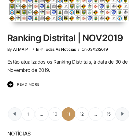
Ranking Distrital | NOV2019
By
ATMA.PT
In
# Todas As Notícias
On
03/12/2019
Estão atualizados os Ranking Distritais, à data de 30 de
Novembro de 2019.
READ MORE
Paginação dos c
1
…
10
11
12
…
15
NOTÍCIAS