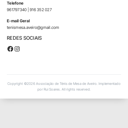
Telefone
961797340 | 916 352 027
E-mail Geral
tenismesa.aveiro@gmail.com
REDES SOCIAIS
Facebook
Instagram
Copyright ©2026
Associação de Ténis de Mesa de Aveiro. Implementado
por Rui Soares
. All rights reserved.